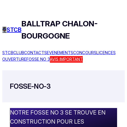
Aller
au
contenu
BALLTRAP CHALON-
STCB
BOURGOGNE
STCB
CLUB
CONTACTS
EVENEMENTS
CONCOURS
LICENCES
OUVERTURE
FOSSE NO 3
AVIS IMPORTANT
FOSSE-NO-3
NOTRE FOSSE NO 3 SE TROUVE EN
CONSTRUCTION POUR LES